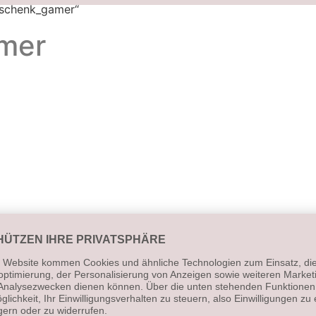
eschenk_gamer“
mer