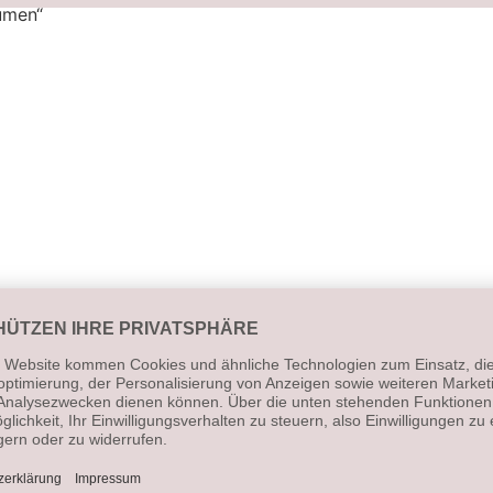
umen“