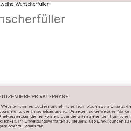
dweihe_Wunscherfüller“
scherfüller