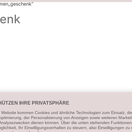
hmen_geschenk“
henk