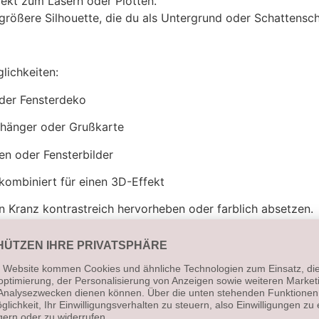
ekt zum Lasern oder Plotten.
 größere Silhouette, die du als Untergrund oder Schattensc
lichkeiten:
der Fensterdeko
hänger oder Grußkarte
en oder Fensterbilder
kombiniert für einen 3D-Effekt
n Kranz kontrastreich hervorheben oder farblich absetzen.
esign eine neue Wirkung – vom kleinen Anhänger bis zum gr