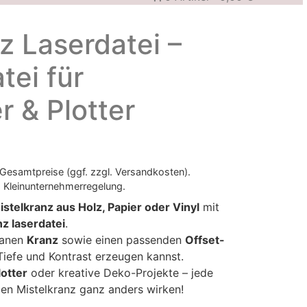
z Laserdatei –
tei für
r & Plotter
 Gesamtpreise (ggf. zzgl. Versandkosten).
 Kleinunternehmerregelung.
istelkranz aus Holz, Papier oder Vinyl
mit
nz laserdatei
.
granen
Kranz
sowie einen passenden
Offset-
Tiefe und Kontrast erzeugen kannst.
lotter
oder kreative Deko-Projekte – jede
den Mistelkranz ganz anders wirken!