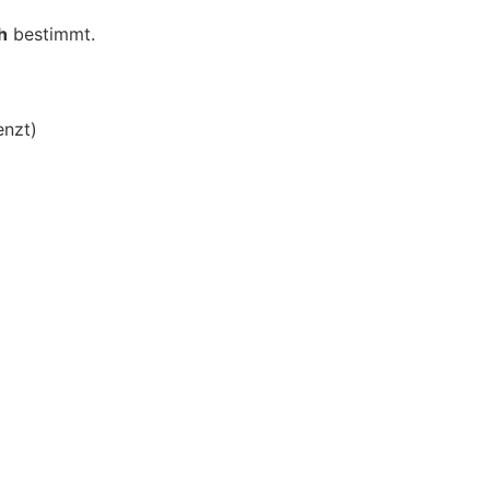
h
bestimmt.
enzt)