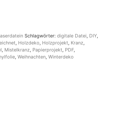
aserdatein
Schlagwörter:
digitale Datei
,
DIY
,
eichnet
,
Holzdeko
,
Holzprojekt
,
Kranz
,
l
,
Mistelkranz
,
Papierprojekt
,
PDF
,
nylfolie
,
Weihnachten
,
Winterdeko