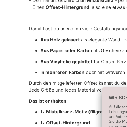
– Den feinen, detailreichen
Mistelkranz
– perf
– Einen
Offset-Hintergrund
, also eine etwas
Damit hast du unendlich viele Gestaltungsmög
Aus Holz gelasert
als elegante Wand- o
Aus Papier oder Karton
als Geschenkan
Aus Vinylfolie geplottet
für Gläser, Kerz
In mehreren Farben
oder mit Gravuren 
Durch den mitgelieferten Offset kannst du de
Jede Größe und jedes Material verleiht dem D
Das ist enthalten:
1x
Mistelkranz-Motiv (filigran)
1x
Offset-Hintergrund