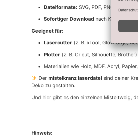
Dateiformate:
SVG, PDF, PNG
Sofortiger Download
nach Kauf
Geeignet für:
Lasercutter
(z. B. xTool, Glowforge, A
Plotter
(z. B. Cricut, Silhouette, Brother)
Materialien wie Holz, MDF, Acryl, Papier,
Der
mistelkranz laserdatei
sind deiner Kre
Deko zu gestalten.
Und
hier
gibt es den einzelnen Misteltweig, d
Hinweis: