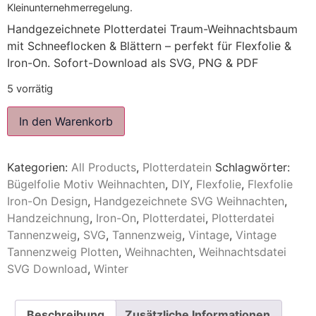
Kleinunternehmerregelung.
Handgezeichnete Plotterdatei Traum-Weihnachtsbaum
mit Schneeflocken & Blättern – perfekt für Flexfolie &
Iron-On. Sofort-Download als SVG, PNG & PDF
5 vorrätig
In den Warenkorb
Kategorien:
All Products
,
Plotterdatein
Schlagwörter:
Bügelfolie Motiv Weihnachten
,
DIY
,
Flexfolie
,
Flexfolie
Iron-On Design
,
Handgezeichnete SVG Weihnachten
,
Handzeichnung
,
Iron-On
,
Plotterdatei
,
Plotterdatei
Tannenzweig
,
SVG
,
Tannenzweig
,
Vintage
,
Vintage
Tannenzweig Plotten
,
Weihnachten
,
Weihnachtsdatei
SVG Download
,
Winter
Beschreibung
Zusätzliche Informationen